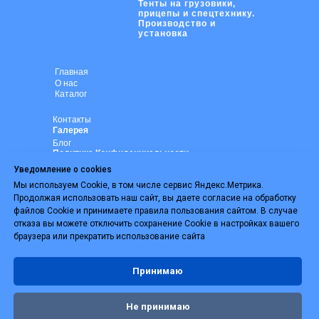
Тенты на грузовики,
прицепы и спецтехнику.
Производство и
установка
Главная
О нас
Каталог
Контакты
Галерея
Блог
Политика Конфиденциальности
Уведомление о cookies
Частые Вопросы
Дилерам
Мы используем Cookie, в том числе сервис Яндекс.Метрика.
Сертификаты
Продолжая использовать наш сайт, вы даете согласие на обработку
Вакансии
файлов Cookie и принимаете правила пользования сайтом. В случае
отказа вы можете отключить сохранение Cookie в настройках вашего
браузера или прекратить использование сайта
ИП Ступин Д.А
ИНН 790279009559
Принимаю
Не принимаю
Tilda
Made on